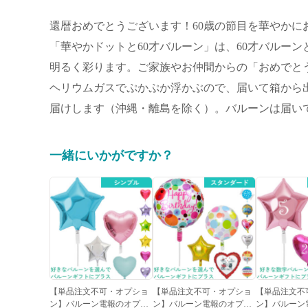
還暦おめでとうございます！60歳の節目を華やかに
「華やかドットと60才バルーン」は、60才バルー
明るく彩ります。ご家族やお仲間からの「おめでと
ヘリウムガスでぷかぷか浮かぶので、届いて箱から出
届けします（沖縄・離島を除く）。バルーンは届いて
一緒にいかがですか？
【単品注文不可・オプショ
【単品注文不可・オプショ
【単品注文不
ン】バルーン電報のオプシ
ン】バルーン電報のオプシ
ン】バルーン