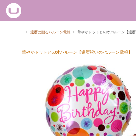
>
還暦に贈るバルーン電報
>
華やかドットと60才バルーン【還
華やかドットと60才バルーン【還暦祝いのバルーン電報】