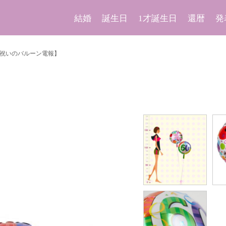
結婚
誕生日
1才誕生日
還暦
発
暦祝いのバルーン電報】