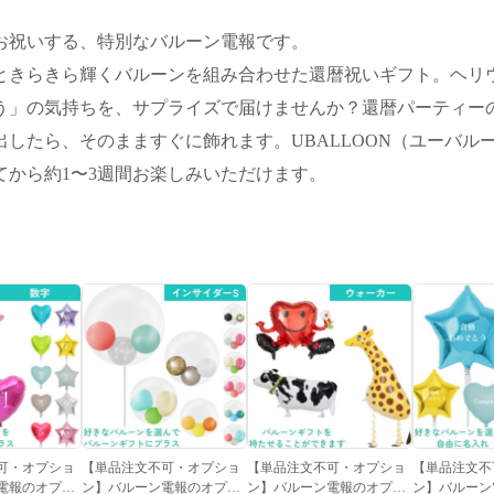
お祝いする、特別なバルーン電報です。
ンときらきら輝くバルーンを組み合わせた還暦祝いギフト。ヘ
う」の気持ちを、サプライズで届けませんか？還暦パーティー
したら、そのまますぐに飾れます。UBALLOON（ユーバル
から約1〜3週間お楽しみいただけます。
可・オプショ
【単品注文不可・オプショ
【単品注文不可・オプショ
【単品注文不
電報のオプシ
ン】バルーン電報のオプシ
ン】バルーン電報のオプシ
ン】バルーン