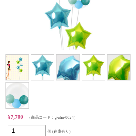
¥7,700
（商品コード：g-alm-0024）
個 (在庫有り)