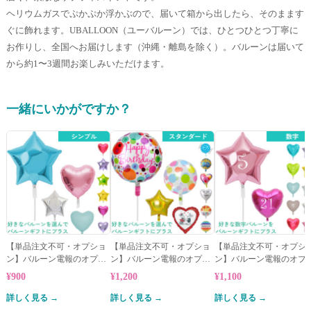
ヘリウムガスでぷかぷか浮かぶので、届いて箱から出したら、そのまます
ぐに飾れます。UBALLOON（ユーバルーン）では、ひとつひとつ丁寧に
お作りし、全国へお届けします（沖縄・離島を除く）。バルーンは届いて
から約1〜3週間お楽しみいただけます。
一緒にいかがですか？
【単品注文不可・オプショ
【単品注文不可・オプショ
【単品注文不可・オプシ
ン】バルーン電報のオプシ
ン】バルーン電報のオプシ
ン】バルーン電報のオプ
ョン★シンプルバルーン
ョン★スタンダードバルー
ョン★数字バルーン
¥900
¥1,200
¥1,100
ン
詳しく見る →
詳しく見る →
詳しく見る →