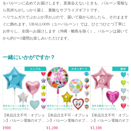
をバルーンに込めてお届けします。直接会えないときも、バルーン電報な
ら気持ちがしっかり届く、素敵なサプライズギフトです。
ヘリウムガスでぷかぷか浮かぶので、届いて箱から出したら、そのまます
ぐに飾れます。UBALLOON（ユーバルーン）では、ひとつひとつ丁寧に
お作りし、全国へお届けします（沖縄・離島を除く）。バルーンは届いて
から約1〜3週間お楽しみいただけます。
一緒にいかがですか？
【単品注文不可・オプショ
【単品注文不可・オプショ
【単品注文不可・オプシ
ン】バルーン電報のオプシ
ン】バルーン電報のオプシ
ン】バルーン電報のオプ
ョン★シンプルバルーン
ョン★スタンダードバルー
ョン★数字バルーン
¥900
¥1,200
¥1,100
ン