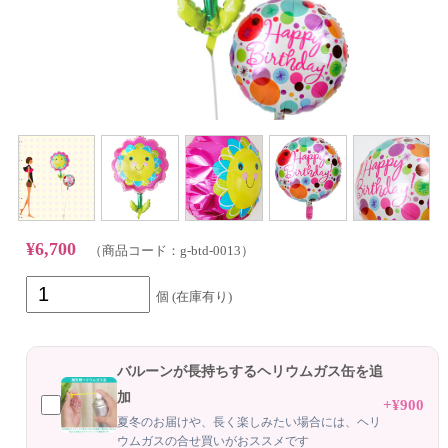
¥6,700
（商品コード：g-btd-0013）
個 (在庫有り)
バルーンが長持ちするヘリウムガス缶を追
加
+¥900
夏冬のお届けや、長く楽しみたい場合には、ヘリ
ウムガスの合せ買いがおススメです