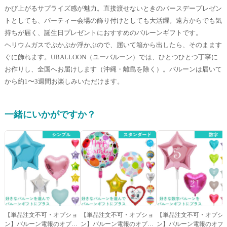
かび上がるサプライズ感が魅力。直接渡せないときのバースデープレゼン
トとしても、パーティー会場の飾り付けとしても大活躍。遠方からでも気
持ちが届く、誕生日プレゼントにおすすめのバルーンギフトです。
ヘリウムガスでぷかぷか浮かぶので、届いて箱から出したら、そのまます
ぐに飾れます。UBALLOON（ユーバルーン）では、ひとつひとつ丁寧に
お作りし、全国へお届けします（沖縄・離島を除く）。バルーンは届いて
から約1〜3週間お楽しみいただけます。
一緒にいかがですか？
【単品注文不可・オプショ
【単品注文不可・オプショ
【単品注文不可・オプシ
ン】バルーン電報のオプシ
ン】バルーン電報のオプシ
ン】バルーン電報のオプ