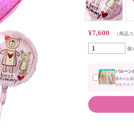
¥7,600
（商品コード
個
バルーン
夏冬のお届
がおススメ