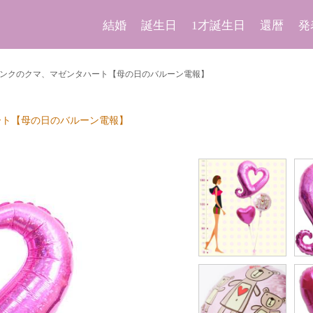
結婚
誕生日
1才誕生日
還暦
発
ンクのクマ、マゼンタハート【母の日のバルーン電報】
ート【母の日のバルーン電報】