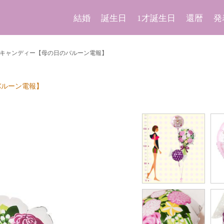
結婚
誕生日
1才誕生日
還暦
発
キャンディー【母の日のバルーン電報】
バルーン電報】