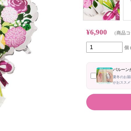
¥6,900
（商品コード
個
バルーン
夏冬のお届
がおススメ