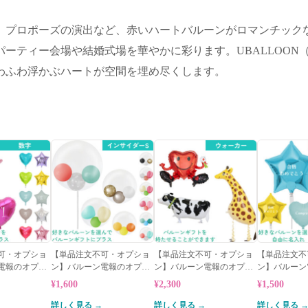
、プロポーズの演出など、赤いハートバルーンがロマンチック
ーティー会場や結婚式場を華やかに彩ります。UBALLOON
わふわ浮かぶハートが空間を埋め尽くします。
可・オプショ
【単品注文不可・オプショ
【単品注文不可・オプショ
【単品注文不
電報のオプシ
ン】バルーン電報のオプシ
ン】バルーン電報のオプシ
ン】バルーン
ルーン
ョン★インサイダーバルー
ョン★ウォーカーバルーン
ョン★名入れ
¥1,600
¥2,300
¥1,500
ン
詳しく見る →
詳しく見る →
詳しく見る 