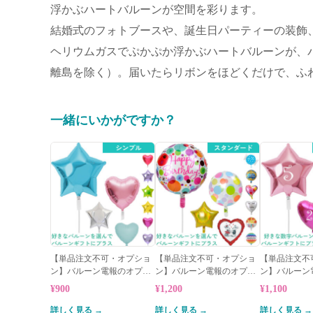
浮かぶハートバルーンが空間を彩ります。
結婚式のフォトブースや、誕生日パーティーの装飾
ヘリウムガスでぷかぷか浮かぶハートバルーンが、パ
離島を除く）。届いたらリボンをほどくだけで、ふ
一緒にいかがですか？
【単品注文不可・オプショ
【単品注文不可・オプショ
【単品注文不
ン】バルーン電報のオプシ
ン】バルーン電報のオプシ
ン】バルーン
ョン★シンプルバルーン
ョン★スタンダードバルー
ョン★数字バ
¥900
¥1,200
¥1,100
ン
詳しく見る →
詳しく見る →
詳しく見る →