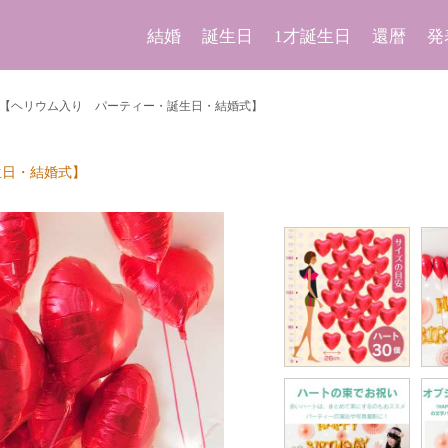
結婚
誕生日
1才誕生日
還暦
発
個【ヘリウム入り パーティー・誕生日・結婚式】
生日・結婚式】