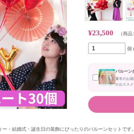
¥23,500
（商品コー
個
バルーン
夏冬のお届
がおススメ
ティー・結婚式・誕生日の装飾にぴったりのバルーンセットです