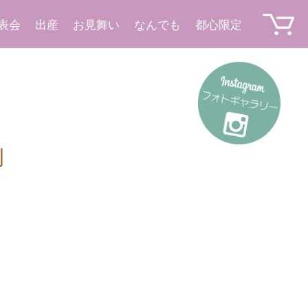
表会
出産
お見舞い
なんでも
都心限定
例