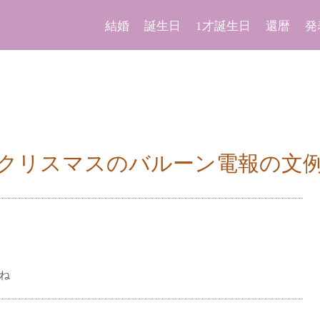
結婚
誕生日
1才誕生日
還暦
発
クリスマスのバルーン電報の文
ね