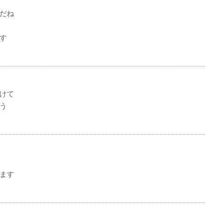
だね
す
けて
う
ます